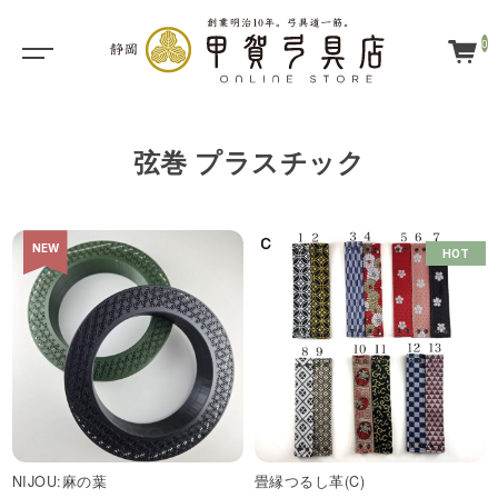
0
弦巻 プラスチック
NEW
HOT
NIJOU:麻の葉
畳縁つるし革(C)