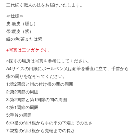
三代続く職人の技をお届けいたします。
≪仕様≫
皮:鹿皮（燻し）
帯:鹿皮（紫）
縁の色:茶または紫
※写真は三ツガケです。
○採寸の場所は写真を参考にしてください。
A4サイズの用紙にボールペン又は鉛筆を垂直に立て、手首から
指の周りをなぞってください。
1:第2関節と指の付け根の間の周囲
2:第2関節の周囲
3:第2関節と第1関節の間の周囲
4:第1関節の周囲
5:手首の周囲
6:中指の付け根から手の平の下端までの長さ
7:親指の付け根から先端までの長さ