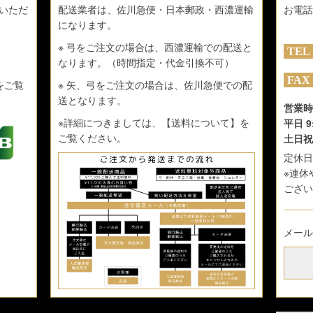
いただ
配送業者は、佐川急便・日本郵政・西濃運輸
お電話
になります。
※ 弓をご注文の場合は、西濃運輸での配送と
なります。（時間指定・代金引換不可）
をご覧
※ 矢、弓をご注文の場合は、佐川急便での配
送となります。
営業時
※詳細につきましては、
【送料について】
を
平日 9
ご覧ください。
土日祝 
定休日
※連休
ござい
メール