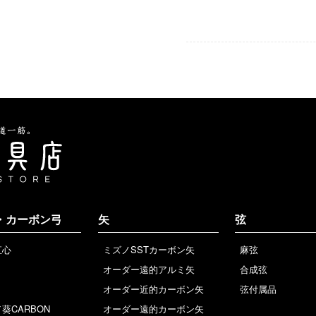
・カーボン弓
矢
弦
直心
ミズノSSTカーボン矢
麻弦
オーダー遠的アルミ矢
合成弦
オーダー近的カーボン矢
弦付属品
葵CARBON
オーダー遠的カーボン矢