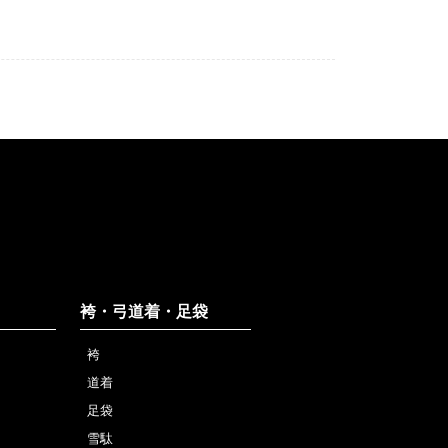
袴・弓道着・足袋
袴
道着
足袋
雪駄