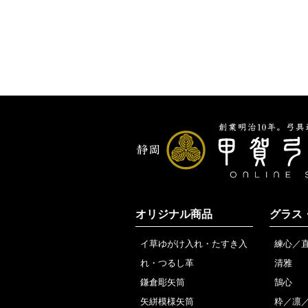
オリジナル商品
グラス
イ草ゆがけ入れ・たすき入
練心／
れ・つるし革
清雅
鎌倉彫矢筒
鵠心
矢絣模様矢筒
粋／凛／