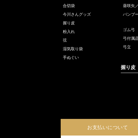
合切袋
葵咲矢
今川さんグッズ
バンブ
握り皮
ゴム弓
粉入れ
弓付属
弦
弓立
湿気取り袋
手ぬぐい
握り皮
お支払いについて