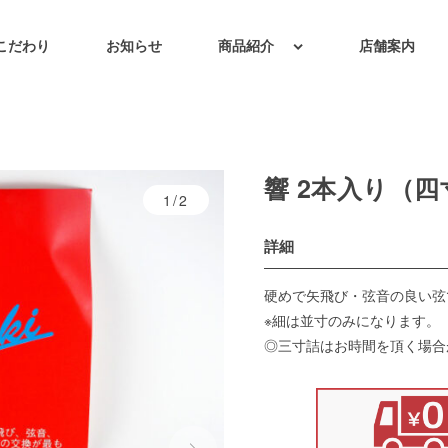
こだわり
お知らせ
商品紹介
店舗案内
響 2本入り（
1/2
詳細
硬めで矢飛び・弦音の良い弦
※細は並寸のみになります。
◎三寸詰はお時間を頂く場合