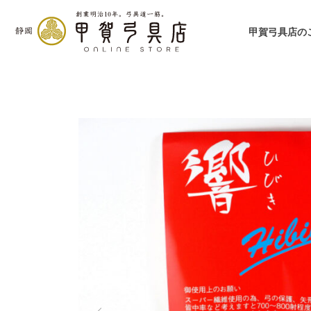
甲賀弓具店の