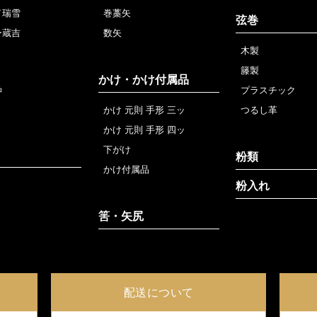
／瑞雪
巻藁矢
弦巻
ー蔵吉
数矢
木製
籐製
かけ・かけ付属品
品
プラスチック
かけ 元則 手形 三ッ
つるし革
かけ 元則 手形 四ッ
下がけ
粉類
かけ付属品
粉入れ
筈・矢尻
配送について