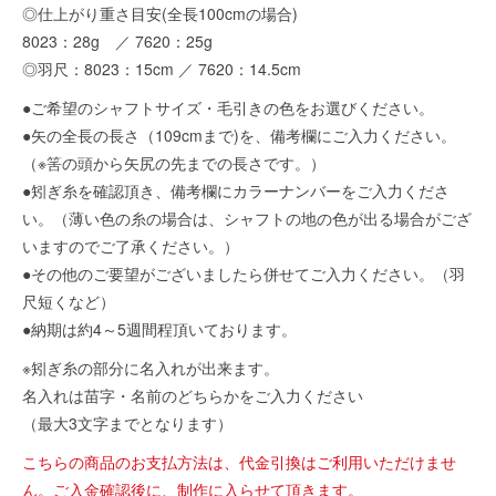
◎仕上がり重さ目安(全長100cmの場合)
8023：28g ／ 7620：25g
◎羽尺：8023：15cm ／ 7620：14.5cm
●ご希望のシャフトサイズ・毛引きの色をお選びください。
●矢の全長の長さ（109cmまで)を、備考欄にご入力ください。
（※筈の頭から矢尻の先までの長さです。）
●矧ぎ糸を確認頂き、備考欄にカラーナンバーをご入力くださ
い。（薄い色の糸の場合は、シャフトの地の色が出る場合がござ
いますのでご了承ください。）
●その他のご要望がございましたら併せてご入力ください。（羽
尺短くなど）
●納期は約4～5週間程頂いております。
※矧ぎ糸の部分に名入れが出来ます。
名入れは苗字・名前のどちらかをご入力ください
（最大3文字までとなります）
こちらの商品のお支払方法は、代金引換はご利用いただけませ
ん。ご入金確認後に、制作に入らせて頂きます。