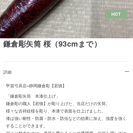
HOT
鎌倉彫矢筒 桜（93cmまで）
詳細
甲賀弓具店×静岡鎌倉彫【若慎】
「鎌倉彫矢筒 本漆仕上げ」
鎌倉彫の職人【若慎】が彫り上げた、当店だけの矢筒。
様々な吉祥紋様を彫り、本漆で表面を仕上げました。
漆は強い耐性・防腐・防水・防虫などの効果に加え、強度を強く
することができます。