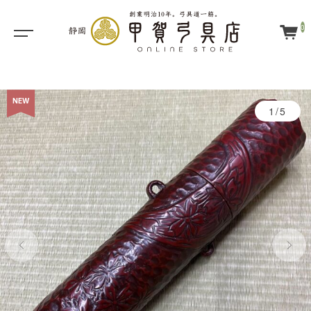
0
NEW
1/5