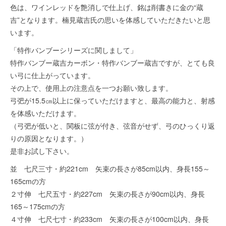
色は、ワインレッドを艶消しで仕上げ、銘は削書きに金の“蔵
吉”となります。楠見蔵吉氏の思いを体感していただきたいと思
います。
「特作バンブーシリーズに関しまして」
特作バンブー蔵吉カーボン・特作バンブー蔵吉ですが、とても良
い弓に仕上がっています。
その上で、使用上の注意点を一つお願い致します。
弓弝が15.5㎝以上に保っていただけますと、最高の能力と、射感
を体感いただけます。
（弓弝が低いと、関板に弦が付き、弦音がせず、弓のひっくり返
りの原因となります。）
是非お試し下さい。
並 七尺三寸・約221cm 矢束の長さが85cm以内、身長155～
165cmの方
２寸伸 七尺五寸・約227cm 矢束の長さが90cm以内、身長
165～175cmの方
４寸伸 七尺七寸・約233cm 矢束の長さが100cm以内、身長