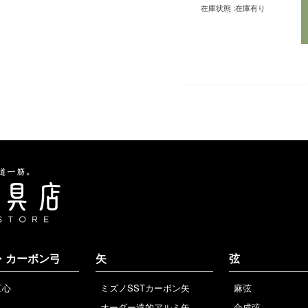
在庫状態 :
在庫有り
・カーボン弓
矢
弦
直心
ミズノSSTカーボン矢
麻弦
オーダー遠的アルミ矢
合成弦