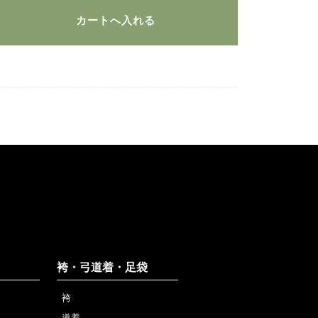
袴・弓道着・足袋
袴
道着