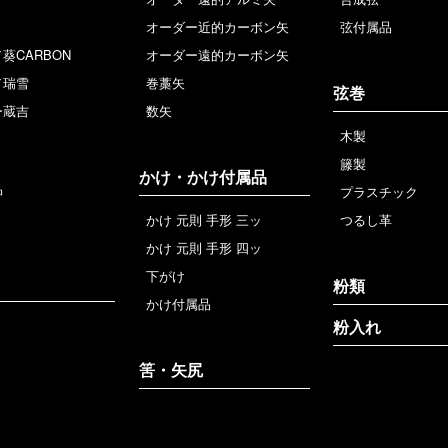
オーダー近的カーボン矢
弦付属品
葵CARBON
オーダー遠的カーボン矢
／瑞雪
巻藁矢
弦巻
ー蔵吉
数矢
木製
籐製
かけ・かけ付属品
品
プラスチック
かけ 元則 手形 三ッ
つるし革
かけ 元則 手形 四ッ
下がけ
粉類
かけ付属品
粉入れ
筈・矢尻