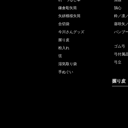
鎌倉彫矢筒
鵠心
矢絣模様矢筒
粋／凛／
合切袋
葵咲矢
今川さんグッズ
バンブ
握り皮
ゴム弓
粉入れ
弓付属
弦
弓立
湿気取り袋
手ぬぐい
握り皮