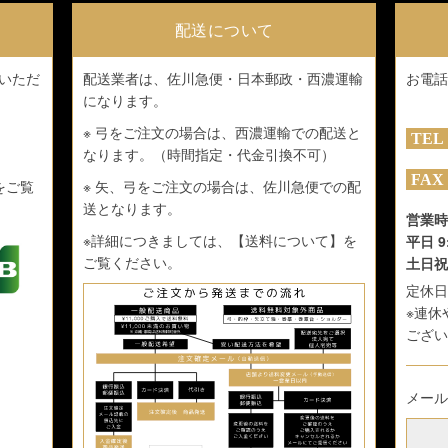
配送について
いただ
配送業者は、佐川急便・日本郵政・西濃運輸
お電話
になります。
※ 弓をご注文の場合は、西濃運輸での配送と
なります。（時間指定・代金引換不可）
をご覧
※ 矢、弓をご注文の場合は、佐川急便での配
送となります。
営業時
※詳細につきましては、
【送料について】
を
平日 9
ご覧ください。
土日祝 
定休日
※連休
ござい
メール