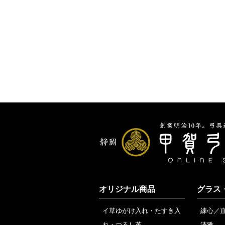
オリジナル商品
グラス
イ草ゆがけ入れ・たすき入
練心／
れ・つるし革
清雅