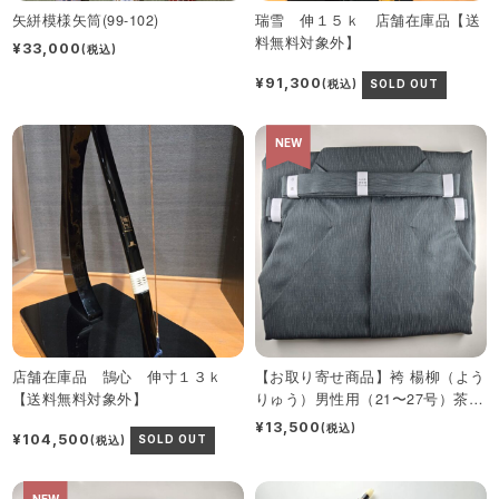
矢絣模様矢筒(99-102)
瑞雪 伸１５ｋ 店舗在庫品【送
料無料対象外】
¥33,000
(税込)
¥91,300
(税込)
SOLD OUT
NEW
店舗在庫品 鵠心 伸寸１３ｋ
【お取り寄せ商品】袴 楊柳（よう
【送料無料対象外】
りゅう）男性用（21〜27号）茶・
グレー
¥13,500
(税込)
¥104,500
(税込)
SOLD OUT
NEW