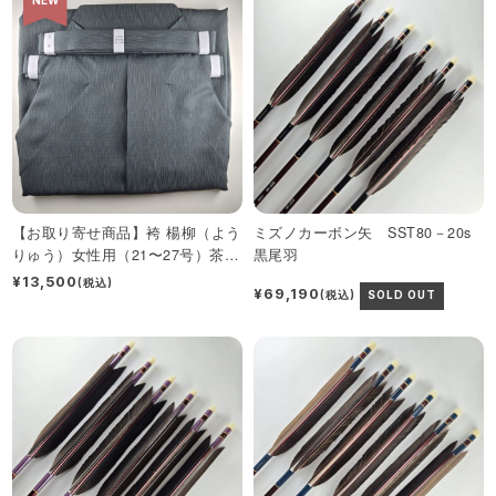
【お取り寄せ商品】袴 楊柳（よう
ミズノカーボン矢 SST80－20s
りゅう）女性用（21〜27号）茶・
黒尾羽
グレー
¥13,500
(税込)
¥69,190
(税込)
SOLD OUT