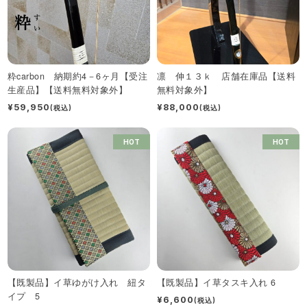
粋carbon 納期約4－6ヶ月【受注
凛 伸１３ｋ 店舗在庫品【送料
生産品】【送料無料対象外】
無料対象外】
¥59,950
¥88,000
(税込)
(税込)
HOT
HOT
【既製品】イ草ゆがけ入れ 紐タ
【既製品】イ草タスキ入れ 6
イプ 5
¥6,600
(税込)