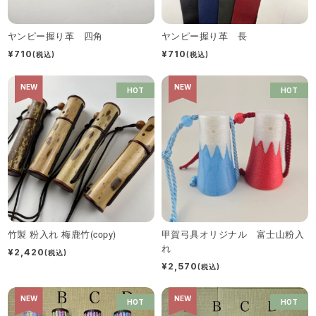
ヤンピー握り革 四角
ヤンピー握り革 長
¥710
¥710
(税込)
(税込)
NEW
NEW
HOT
HOT
竹製 粉入れ 梅鹿竹(copy)
甲賀弓具オリジナル 富士山粉入
れ
¥2,420
(税込)
¥2,570
(税込)
NEW
NEW
HOT
HOT