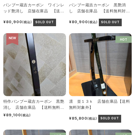
バンブー蔵吉カーボン ワインレ
バンブー蔵吉カーボン 黒艶消
ッド艶消し 店舗在庫品 【送料
し 店舗在庫品 【送料無料対象
無料対象外】
外】
¥80,900
¥80,900
(税込)
SOLD OUT
(税込)
SOLD OUT
NEW
HOT
特作バンブー蔵吉カーボン 黒艶
凛 並１３ｋ 店舗在庫品【送料
消し 店舗在庫品 【送料無料対
無料対象外】
象外】
¥89,100
(税込)
¥85,800
(税込)
SOLD OUT